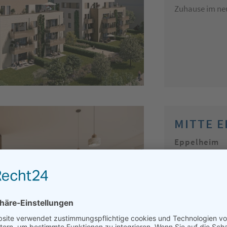
Zuhause im ne
MITTE 
Eppelheim
Mittendrin. Ve