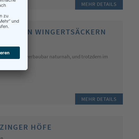
MEHR DETAILS
 AN DEN WINGERTSÄCKERN
ckarhausen
chhaltig, unverbaubar naturnah, und trotzdem im
tropolregion
MEHR DETAILS
ZINGER HÖFE
en