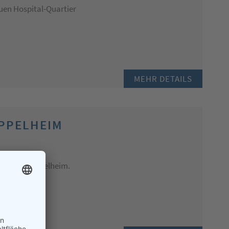
uen Hospital-Quartier
MEHR DETAILS
EPPELHEIM
rbunden. Eppelheim.