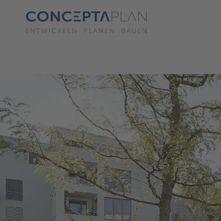
Warning
: Undefined array key "setLocal" in
/var/www/vhosts/conceptaplan.de/httpdoc
Warning
: Undefined array key "HTTP_ACCEPT_LANGUAGE" in
/var/www/vhosts/concepta