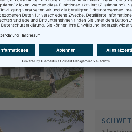
WOHNEN
Edingen-Ne
Modern und na
Herzen der Me
SCHWET
Schwetzing