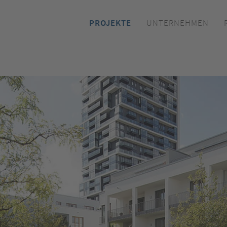
s/application_open.php
on line
118
PROJEKTE
UNTERNEHMEN
plan.de/httpdocs/functions/func.general.php
on line
562