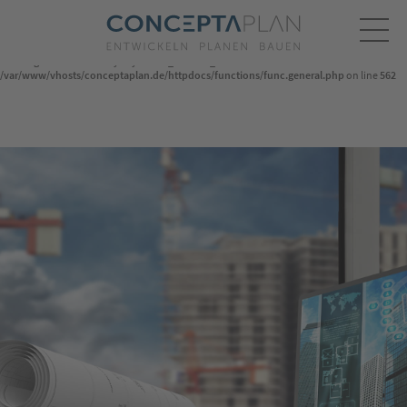
Warning
: Undefined array key "setLocal" in
/var/www/vhosts/conceptaplan.de/httpdocs/application_open.php
on line
118
Warning
: Undefined array key "HTTP_ACCEPT_LANGUAGE" in
/var/www/vhosts/conceptaplan.de/httpdocs/functions/func.general.php
PROJEKTE
on line
562
UNTERNEHMEN
SPONSORING
REFERENZEN
PARTNER
SERVICE
KONTAKT