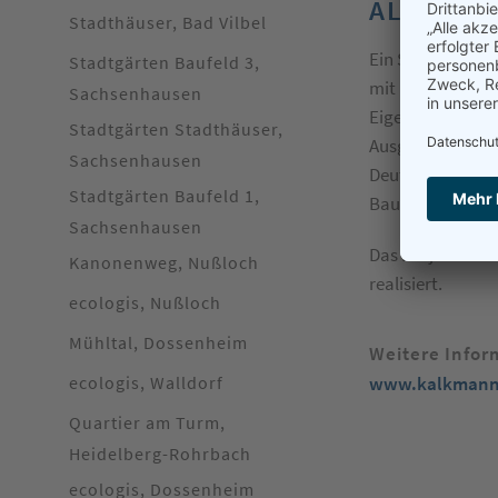
ALTE EPP
Stadthäuser, Bad Vilbel
Ein Stadtsanier
Stadtgärten Baufeld 3,
mit markanten P
Sachsenhausen
Eigentumswohn
Stadtgärten Stadthäuser,
Ausgezeichnet mi
Sachsenhausen
Deutschlands vo
Stadtgärten Baufeld 1,
Bauen.
Sachsenhausen
Das Projekt wu
Kanonenweg, Nußloch
realisiert.
ecologis, Nußloch
Mühltal, Dossenheim
Weitere Infor
ecologis, Walldorf
www.kalkmann
Quartier am Turm,
Heidelberg-Rohrbach
ecologis, Dossenheim