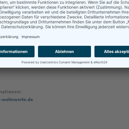
ELHEIMER STRASSE
ungsobjekt (ehemalige Brauerei) bestehend aus fünf Stadthäuser
ultdächern mitten in Heidelberg-Bergheim mit 106
ungen.
t dem 3. Platz beim DIFA-Award für die besten Quartiere
n der Architektenkammer Baden-Württemberg für beispielhaftes
rde durch die Conceptaplan GmbH und Epple & Kalkmann GmbH
mationen:
-wohnwerte.de