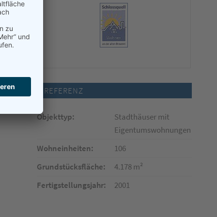
n
REFERENZ
Objekttyp:
Stadthäuser mit
Eigentumswohnungen
Wohneinheiten:
106
Grundstücksfläche:
4.178 m²
Fertigstellungsjahr:
2001