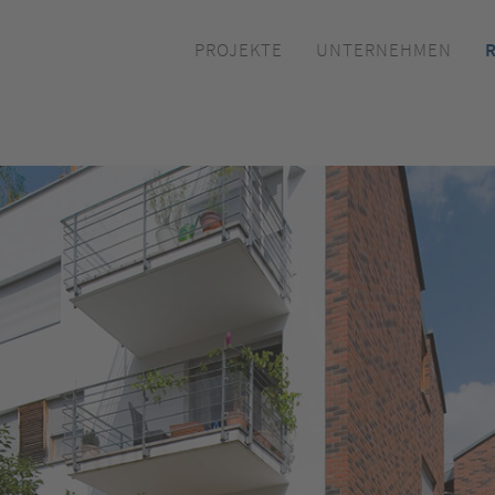
s/application_open.php
on line
118
PROJEKTE
UNTERNEHMEN
plan.de/httpdocs/functions/func.general.php
on line
562