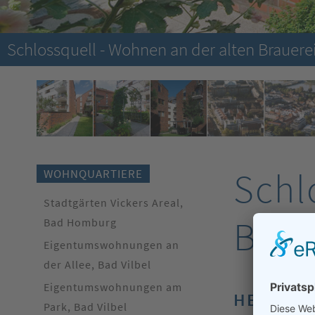
Schlossquell - Wohnen an der alten Brauere
Schl
WOHNQUARTIERE
Stadtgärten Vickers Areal,
Brau
Bad Homburg
Eigentumswohnungen an
der Allee, Bad Vilbel
Eigentumswohnungen am
HEIDELB
Park, Bad Vilbel