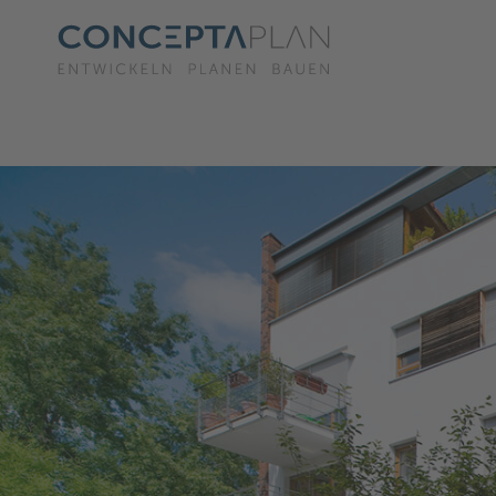
Warning
: Undefined array key "setLocal" in
/var/www/vhosts/conceptaplan.de/httpdoc
Warning
: Undefined array key "HTTP_ACCEPT_LANGUAGE" in
/var/www/vhosts/concepta