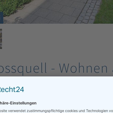
i
ossquell - Wohnen 
erei
ERG-BERGHEIM